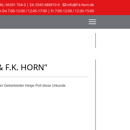
KL: 06301 704-0 | SK: 0345 688910-0
info@f-k-horn.de
-Do 7:00-12:00 / 12:45-17:00 | Fr 7:00-12:00 / 12:30-15:00
& F.K. HORN"
er Gebietsleiter Helge Poll diese Urkunde.