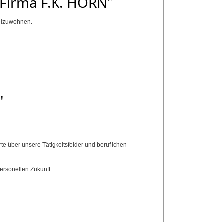
 Firma F.K. HORN"
beizuwohnen.
"
e über unsere Tätigkeitsfelder und beruflichen
ersonellen Zukunft.