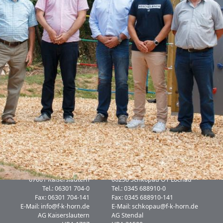
Sitz Kaiserslautern
Sitz Schkopau
Sauerwiesen 4
Karl-Witte-Str. 1-2
67661 Kaiserslautern
06258 Schkopau OT Lochau
Tel.: 06301 704-0
Tel.: 0345 688910-0
Fax: 06301 704-141
Fax: 0345 688910-141
E-Mail:
info@f-k-horn.de
E-Mail:
schkopau@f-k-horn.de
AG Kaiserslautern
AG Stendal