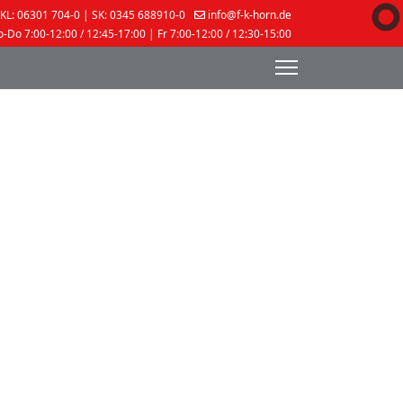
KL: 06301 704-0 | SK: 0345 688910-0
info@f-k-horn.de
-Do 7:00-12:00 / 12:45-17:00 | Fr 7:00-12:00 / 12:30-15:00