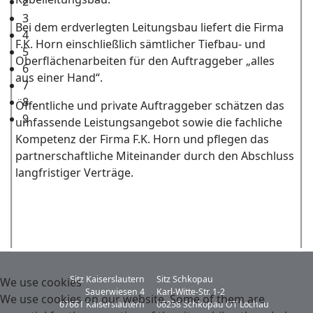
2
3
Bei dem erdverlegten Leitungsbau liefert die Firma
4
F.K. Horn einschließlich sämtlicher Tiefbau- und
5
Oberflächenarbeiten für den Auftraggeber „alles
6
aus einer Hand“.
7
8
Öffentliche und private Auftraggeber schätzen das
9
umfassende Leistungsangebot sowie die fachliche
Kompetenz der Firma F.K. Horn und pflegen das
partnerschaftliche Miteinander durch den Abschluss
langfristiger Verträge.
Sitz Kaiserslautern
Sitz Schkopau
We use cookies
Sauerwiesen 4
Karl-Witte-Str. 1-2
We use cookies on our website. Some of them are
67661 Kaiserslautern
06258 Schkopau OT Lochau