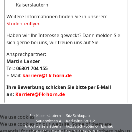
Kaiserslautern
Weitere Informationen finden Sie in unserem
Studentenflyer
.
Haben wir Ihr Interesse geweckt? Dann melden Sie
sich gerne bei uns, wir freuen uns auf Sie!
Ansprechpartner:
Martin Lanzer
Tel.:
06301 704 155
E-Mail:
karriere@f-k-horn.de
Ihre Bewerbung schicken Sie bitte per E-Mail
an:
Karriere@f-k-horn.de
Sitz Kaiserslautern
Sitz Schkopau
We use cookies
Sauerwiesen 4
Karl-Witte-Str. 1-2
We use cookies on our website. Some of them are
67661 Kaiserslautern
06258 Schkopau OT Lochau
essential for the operation of the site, while others help us
Tel.: 06301 704-0
Tel.: 0345 688910-0