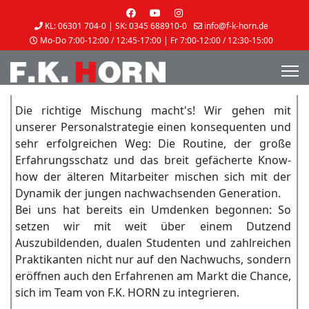
KL: 06301 704-0 | SK: 0345 688910-0
info@f-k-horn.de
Mo-Do 7:00-12:00 / 12:45-17:00 | Fr 7:00-12:00 / 12:30-15:00
Die richtige Mischung macht's! Wir gehen mit
unserer Personalstrategie einen konsequenten und
sehr erfolgreichen Weg: Die Routine, der große
Erfahrungsschatz und das breit gefächerte Know-
how der älteren Mitarbeiter mischen sich mit der
Dynamik der jungen nachwachsenden Generation.
Bei uns hat bereits ein Umdenken begonnen: So
setzen wir mit weit über einem Dutzend
Auszubildenden, dualen Studenten und zahlreichen
Praktikanten nicht nur auf den Nachwuchs, sondern
eröffnen auch den Erfahrenen am Markt die Chance,
sich im Team von F.K. HORN zu integrieren.